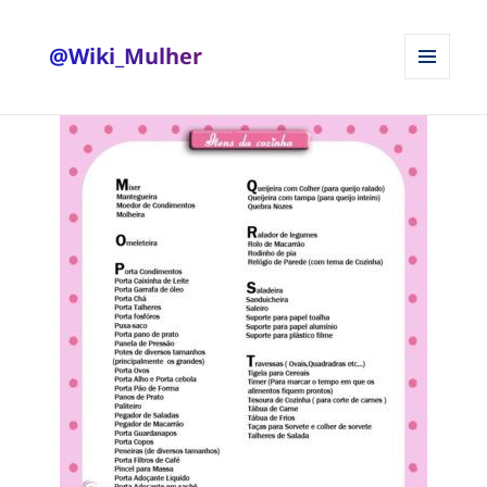
@Wiki_Mulher
MENU
E
WIDGETS