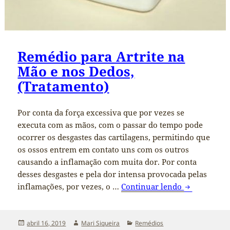
Remédio para Artrite na
Mão e nos Dedos,
(Tratamento)
Por conta da força excessiva que por vezes se
executa com as mãos, com o passar do tempo pode
ocorrer os desgastes das cartilagens, permitindo que
os ossos entrem em contato uns com os outros
causando a inflamação com muita dor. Por conta
desses desgastes e pela dor intensa provocada pelas
inflamações, por vezes, o …
Continuar lendo
Remédio par
Publicado
abril 16, 2019
Autor
Mari Siqueira
Categorias
Remédios