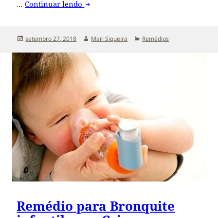
…
Continuar lendo
Remédio Antiinflamatório para pierci
Publicado
setembro 27, 2018
Autor
Mari Siqueira
Categorias
Remédios
em
Remédio para Bronquite