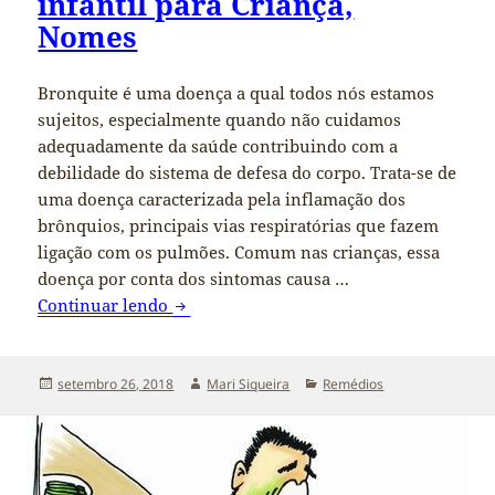
infantil para Criança,
Nomes
Bronquite é uma doença a qual todos nós estamos
sujeitos, especialmente quando não cuidamos
adequadamente da saúde contribuindo com a
debilidade do sistema de defesa do corpo. Trata-se de
uma doença caracterizada pela inflamação dos
brônquios, principais vias respiratórias que fazem
ligação com os pulmões. Comum nas crianças, essa
doença por conta dos sintomas causa …
Continuar lendo
Remédio para Bronquite infantil para C
Publicado
setembro 26, 2018
Autor
Mari Siqueira
Categorias
Remédios
em