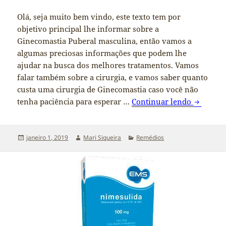
Olá, seja muito bem vindo, este texto tem por
objetivo principal lhe informar sobre a
Ginecomastia Puberal masculina, então vamos a
algumas preciosas informações que podem lhe
ajudar na busca dos melhores tratamentos. Vamos
falar também sobre a cirurgia, e vamos saber quanto
custa uma cirurgia de Ginecomastia caso você não
tenha paciência para esperar …
Continuar lendo
Quanto c
Publicado
janeiro 1, 2019
Autor
Mari Siqueira
Categorias
Remédios
em