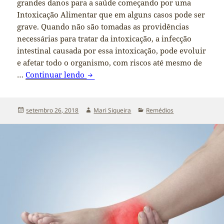
grandes danos para a saúde começando por uma
Intoxicação Alimentar que em alguns casos pode ser
grave. Quando não são tomadas as providências
necessárias para tratar da intoxicação, a infecção
intestinal causada por essa intoxicação, pode evoluir
e afetar todo o organismo, com riscos até mesmo de
…
Continuar lendo
Remédio e Antibiótico para Intoxicaç
Publicado
setembro 26, 2018
Autor
Mari Siqueira
Categorias
Remédios
em