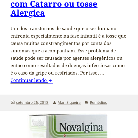
com Catarro ou tosse
Alergica
Um dos transtornos de saúde que o ser humano
enfrenta especialmente na fase infantil é a tosse que
causa muitos constrangimentos por conta dos
sintomas que a acompanham. Esse problema de
saúde pode ser causada por agentes alergênicos ou
então como resultados de doenças infecciosas como
é o caso da gripe ou resfriados. Por isso, …
Continuar lendo
Xarope infantil para Tosse com Catarro o
Publicado
setembro 26, 2018
Autor
Mari Siqueira
Categorias
Remédios
em