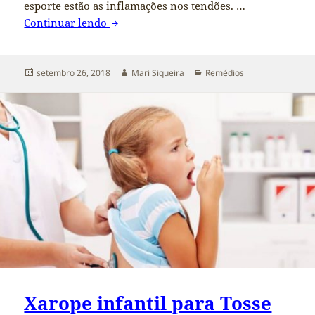
esporte estão as inflamações nos tendões. …
Continuar lendo
Antiinflamatorio para Tendinite no Pé 
Publicado
setembro 26, 2018
Autor
Mari Siqueira
Categorias
Remédios
em
Xarope infantil para Tosse