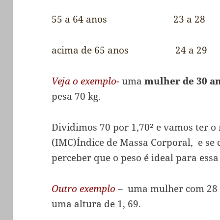
55 a 64 anos 23 a 28
acima de 65 anos 24 a 29
Veja o exemplo-
uma
mulher de 30 a
pesa 70 kg.
Dividimos 70 por 1,70² e vamos ter o 
(IMC)Índice de Massa Corporal, e s
perceber que o peso é ideal para ess
Outro exemplo
– uma mulher com 28 a
uma altura de 1, 69.