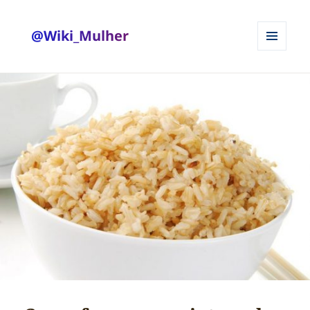
@Wiki_Mulher
MENU
E
WIDGETS